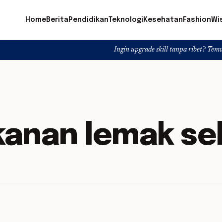
Home
Berita
Pendidikan
Teknologi
Kesehatan
Fashion
Wi
Ingin upgrade skill tanpa ribet? Temukan kelas s
anan lemak se