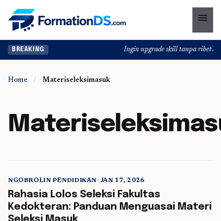
menu
Ingin upgrade skill tanpa ribet? Te
BREAKING
Home
/
Materiseleksimasuk
Materiseleksimas
NGOBROLIN PENDIDIKAN
•
JAN 17, 2026
5 min read
Rahasia Lolos Seleksi Fakultas
Kedokteran: Panduan Menguasai Materi
Seleksi Masuk