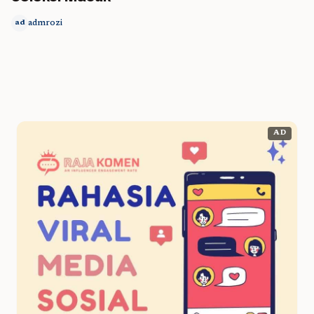
admrozi
ad
AD