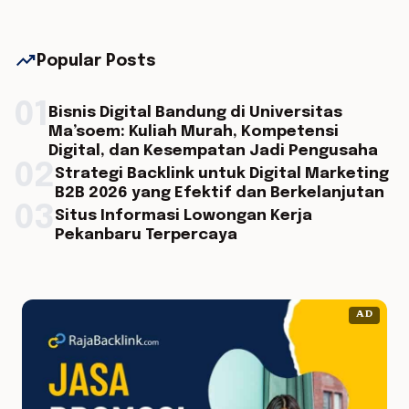
trending_up
Popular Posts
01
Bisnis Digital Bandung di Universitas
Ma’soem: Kuliah Murah, Kompetensi
Digital, dan Kesempatan Jadi Pengusaha
02
Strategi Backlink untuk Digital Marketing
B2B 2026 yang Efektif dan Berkelanjutan
03
Situs Informasi Lowongan Kerja
Pekanbaru Terpercaya
AD