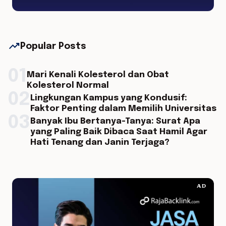
trending_up
Popular Posts
01
Mari Kenali Kolesterol dan Obat
Kolesterol Normal
02
Lingkungan Kampus yang Kondusif:
Faktor Penting dalam Memilih Universitas
03
Banyak Ibu Bertanya-Tanya: Surat Apa
yang Paling Baik Dibaca Saat Hamil Agar
Hati Tenang dan Janin Terjaga?
AD