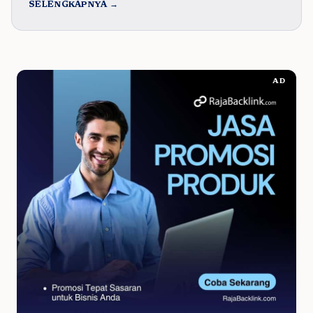
SELENGKAPNYA →
AD