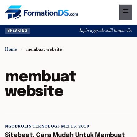
menu
Ingin upgrade skill tanpa ribet? 
BREAKING
Home
/
membuat website
membuat
website
NGOBROLIN TEKNOLOGI
•
MEI 15, 2019
5 min read
Sitebeat, Cara Mudah Untuk Membuat