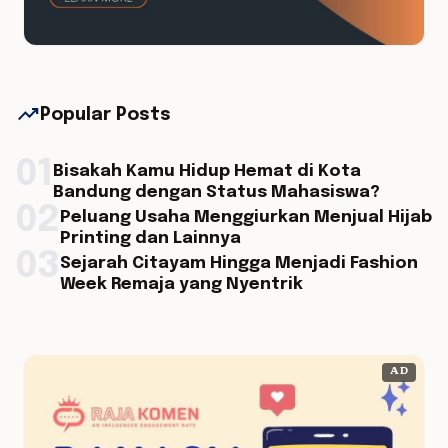
trending_up
Popular Posts
01
Bisakah Kamu Hidup Hemat di Kota
Bandung dengan Status Mahasiswa?
02
Peluang Usaha Menggiurkan Menjual Hijab
Printing dan Lainnya
03
Sejarah Citayam Hingga Menjadi Fashion
Week Remaja yang Nyentrik
AD