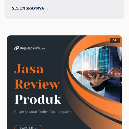
SELENGKAPNYA →
AD