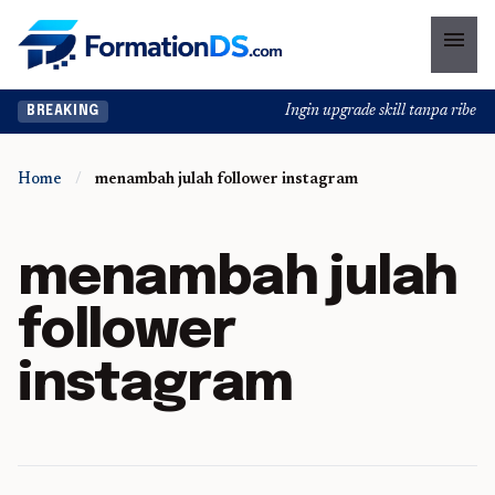
menu
Ingin upgrade skill tanpa ribet? 
BREAKING
Home
/
menambah julah follower instagram
menambah julah
follower
instagram