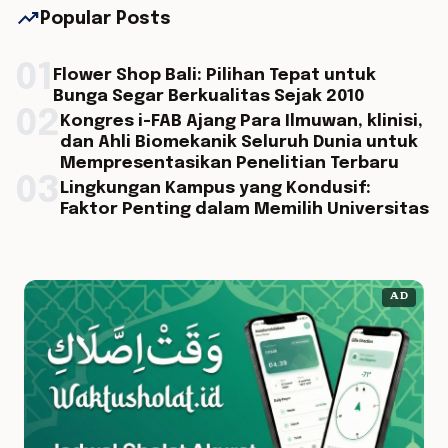
trending_up
Popular Posts
01
Flower Shop Bali: Pilihan Tepat untuk
Bunga Segar Berkualitas Sejak 2010
02
Kongres i-FAB Ajang Para Ilmuwan, klinisi,
dan Ahli Biomekanik Seluruh Dunia untuk
Mempresentasikan Penelitian Terbaru
03
Lingkungan Kampus yang Kondusif:
Faktor Penting dalam Memilih Universitas
AD