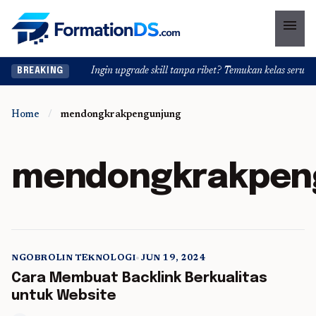
menu
Ingin upgrade skill tanpa ribet? Temukan kelas seru dan 
BREAKING
Home
/
mendongkrakpengunjung
mendongkrakpen
NGOBROLIN TEKNOLOGI
•
JUN 19, 2024
5 min read
Cara Membuat Backlink Berkualitas
untuk Website