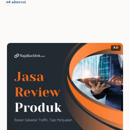
admrozi
ad
AD