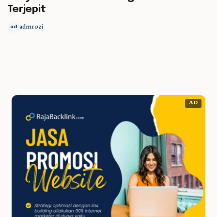
Terjepit
admrozi
ad
AD