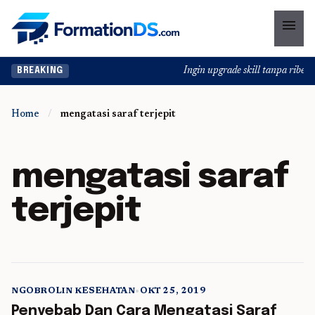
menu
Ingin upgrade skill tanpa ribet? 
BREAKING
Home
/
mengatasi saraf terjepit
mengatasi saraf
terjepit
NGOBROLIN KESEHATAN
•
OKT 25, 2019
5 min read
Penyebab Dan Cara Mengatasi Saraf