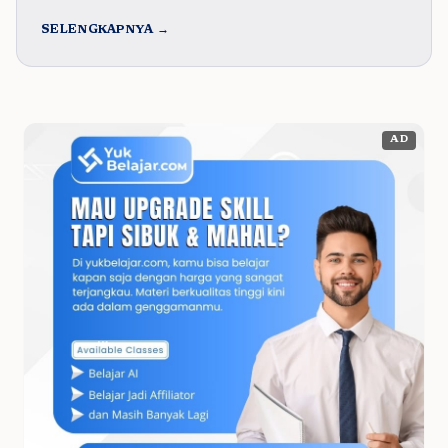
SELENGKAPNYA →
AD