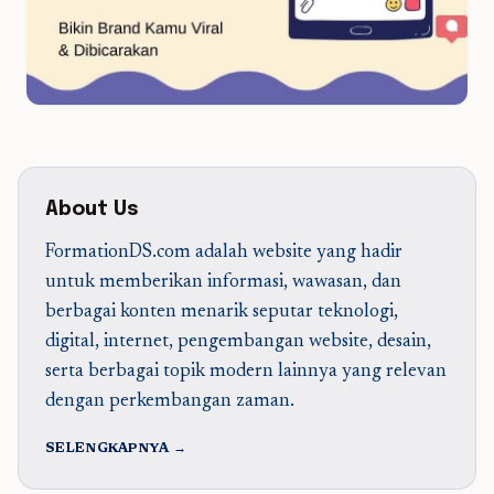
About Us
FormationDS.com adalah website yang hadir
untuk memberikan informasi, wawasan, dan
berbagai konten menarik seputar teknologi,
digital, internet, pengembangan website, desain,
serta berbagai topik modern lainnya yang relevan
dengan perkembangan zaman.
SELENGKAPNYA →