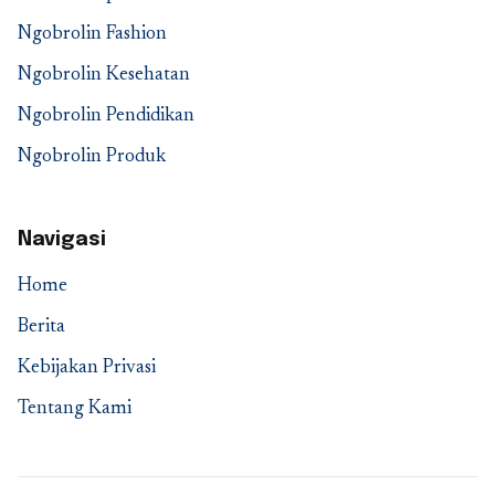
Ngobrolin Fashion
Ngobrolin Kesehatan
Ngobrolin Pendidikan
Ngobrolin Produk
Navigasi
Home
Berita
Kebijakan Privasi
Tentang Kami