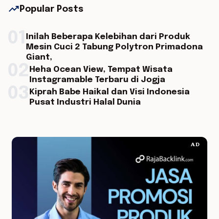
trending_up
Popular Posts
01
Inilah Beberapa Kelebihan dari Produk
Mesin Cuci 2 Tabung Polytron Primadona
Giant,
02
Heha Ocean View, Tempat Wisata
Instagramable Terbaru di Jogja
03
Kiprah Babe Haikal dan Visi Indonesia
Pusat Industri Halal Dunia
AD