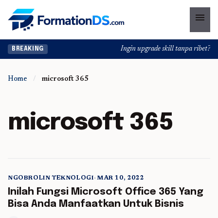
menu
Ingin upgrade skill tanpa ribet? Te
BREAKING
Home
/
microsoft 365
microsoft 365
NGOBROLIN TEKNOLOGI
•
MAR 10, 2022
5 min read
Inilah Fungsi Microsoft Office 365 Yang
Bisa Anda Manfaatkan Untuk Bisnis