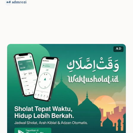
admrozi
ad
AD