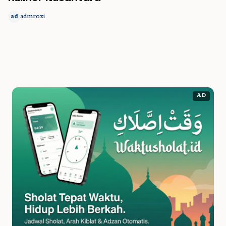
admrozi
ad
AD