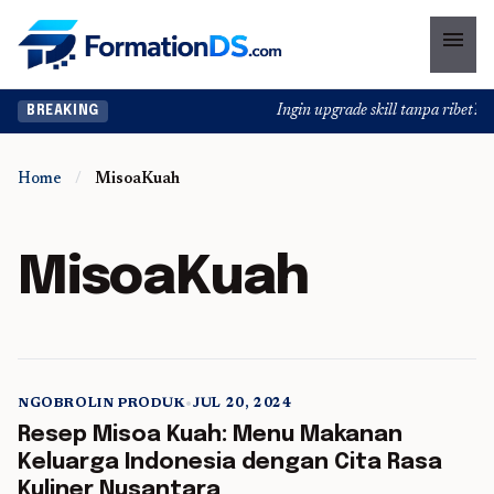
menu
Ingin upgrade skill tanpa ribet? Te
BREAKING
Home
/
MisoaKuah
MisoaKuah
NGOBROLIN PRODUK
•
JUL 20, 2024
5 min read
Resep Misoa Kuah: Menu Makanan
Keluarga Indonesia dengan Cita Rasa
Kuliner Nusantara