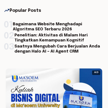
trending_up
Popular Posts
01
Bagaimana Website Menghadapi
Algoritma SEO Terbaru 2026
02
Penelitian: Aktivitas di Malam Hari
Tingkatkan Kemampuan Kognitif
03
Saatnya Mengubah Cara Berjualan Anda
dengan Halo AI – AI Agent CRM
AD