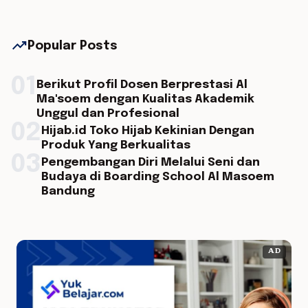
trending_up
Popular Posts
01
Berikut Profil Dosen Berprestasi Al
Ma'soem dengan Kualitas Akademik
Unggul dan Profesional
02
Hijab.id Toko Hijab Kekinian Dengan
Produk Yang Berkualitas
03
Pengembangan Diri Melalui Seni dan
Budaya di Boarding School Al Masoem
Bandung
AD