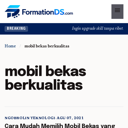
menu
Ingin upgrade skill tanpa ribet? T
BREAKING
Home
/
mobil bekas berkualitas
mobil bekas
berkualitas
NGOBROLIN TEKNOLOGI
•
AGU 07, 2021
5 min read
Cara Mudah Memilih Mobil Bekas yang