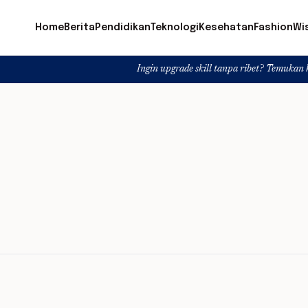
Home
Berita
Pendidikan
Teknologi
Kesehatan
Fashion
Wi
Ingin upgrade skill tanpa ribet? Temukan kelas seru da