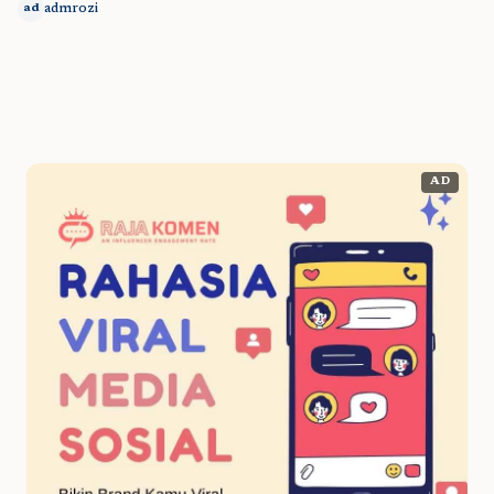
admrozi
ad
AD