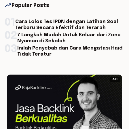
trending_up
Popular Posts
01
Cara Lolos Tes IPDN dengan Latihan Soal
Terbaru Secara Efektif dan Terarah
02
7 Langkah Mudah Untuk Keluar dari Zona
Nyaman di Sekolah
03
Inilah Penyebab dan Cara Mengatasi Haid
Tidak Teratur
AD