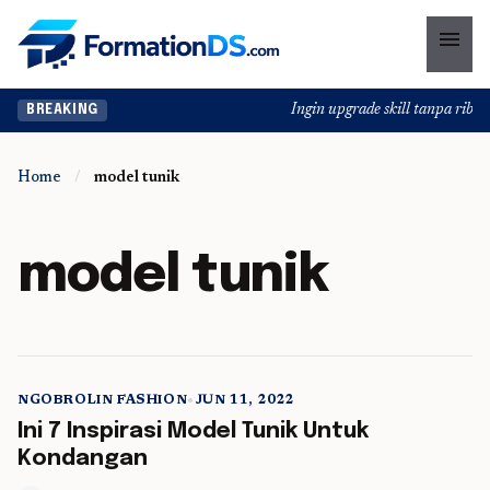
menu
Ingin upgrade skill tanpa ribet?
BREAKING
Home
/
model tunik
model tunik
NGOBROLIN FASHION
•
JUN 11, 2022
5 min read
Ini 7 Inspirasi Model Tunik Untuk
Kondangan