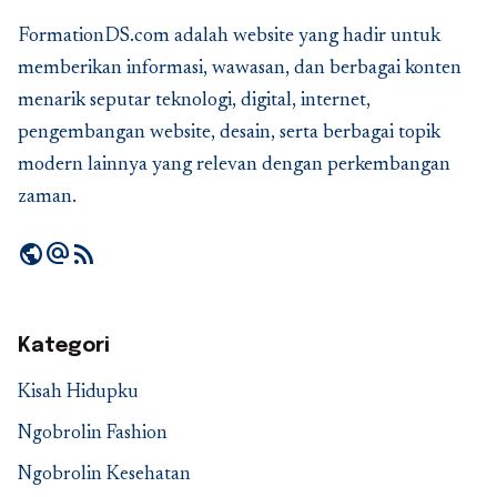
FormationDS.com adalah website yang hadir untuk
memberikan informasi, wawasan, dan berbagai konten
menarik seputar teknologi, digital, internet,
pengembangan website, desain, serta berbagai topik
modern lainnya yang relevan dengan perkembangan
zaman.
public
alternate_email
rss_feed
Kategori
Kisah Hidupku
Ngobrolin Fashion
Ngobrolin Kesehatan