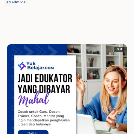
admrozi
ad
AD