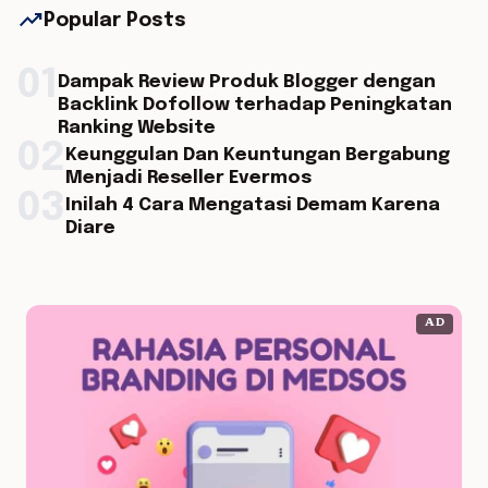
trending_up
Popular Posts
01
Dampak Review Produk Blogger dengan
Backlink Dofollow terhadap Peningkatan
Ranking Website
02
Keunggulan Dan Keuntungan Bergabung
Menjadi Reseller Evermos
03
Inilah 4 Cara Mengatasi Demam Karena
Diare
AD