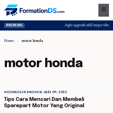
menu
Ingin upgrade skill tanpa ribet? T
BREAKING
Home
/
motor honda
motor honda
NGOBROLIN PRODUK
•
MEI 09, 2022
5 min read
Tips Cara Mencari Dan Membeli
Sparepart Motor Yang Original