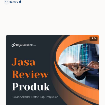
admrozi
ad
AD