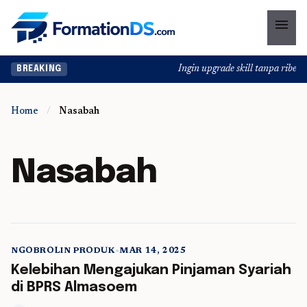
menu
Ingin upgrade skill tanpa ribet? 
BREAKING
Home
/
Nasabah
Nasabah
NGOBROLIN PRODUK
•
MAR 14, 2025
5 min read
Kelebihan Mengajukan Pinjaman Syariah
di BPRS Almasoem