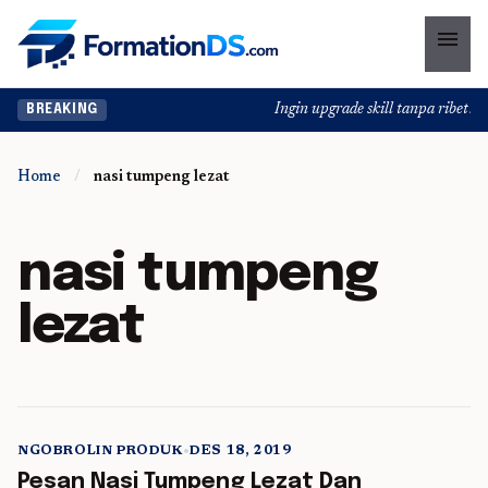
menu
Ingin upgrade skill tanpa ribet? T
BREAKING
Home
/
nasi tumpeng lezat
nasi tumpeng
lezat
NGOBROLIN PRODUK
•
DES 18, 2019
5 min read
Pesan Nasi Tumpeng Lezat Dan