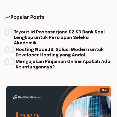
trending_up
Popular Posts
01
Tryout.id Pascasarjana S2 S3 Bank Soal
Lengkap untuk Persiapan Seleksi
Akademik
02
Hosting NodeJS: Solusi Modern untuk
Developer Hosting yang Andal
03
Mengajukan Pinjaman Online Apakah Ada
Keuntungannya?
AD