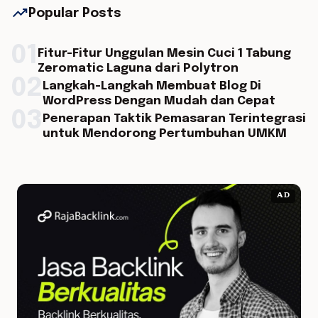
trending_up
Popular Posts
01
Fitur-Fitur Unggulan Mesin Cuci 1 Tabung
Zeromatic Laguna dari Polytron
02
Langkah-Langkah Membuat Blog Di
WordPress Dengan Mudah dan Cepat
03
Penerapan Taktik Pemasaran Terintegrasi
untuk Mendorong Pertumbuhan UMKM
AD