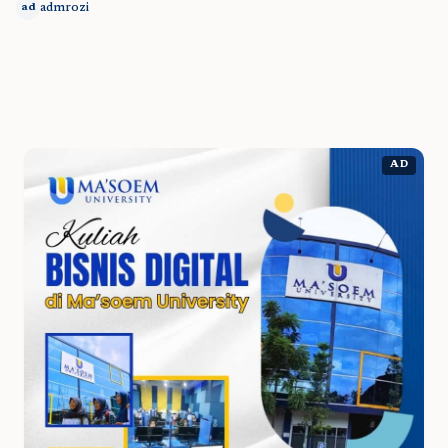
admrozi
ad
AD