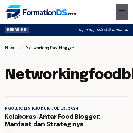
menu
Ingin upgrade skill tanpa ribet? 
BREAKING
Home
/
Networkingfoodblogger
Networkingfoodb
NGOBROLIN PRODUK
•
JUL 12, 2024
5 min read
Kolaborasi Antar Food Blogger:
Manfaat dan Strateginya