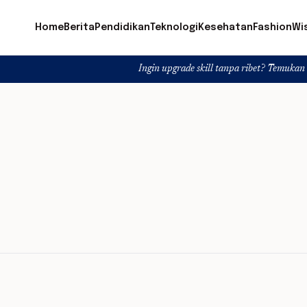
Home
Berita
Pendidikan
Teknologi
Kesehatan
Fashion
Wi
Ingin upgrade skill tanpa ribet? Temukan kelas seru da