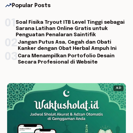
trending_up
Popular Posts
01
Soal Fisika Tryout ITB Level Tinggi sebagai
Sarana Latihan Online Gratis untuk
Penguatan Penalaran Saintifik
02
Jangan Putus Asa, Cegah dan Obati
Kanker dengan Obat Herbal Ampuh Ini
03
Cara Menampilkan Portofolio Desain
Secara Profesional di Website
AD