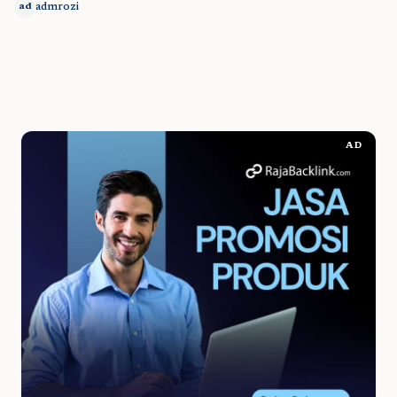
admrozi
ad
AD