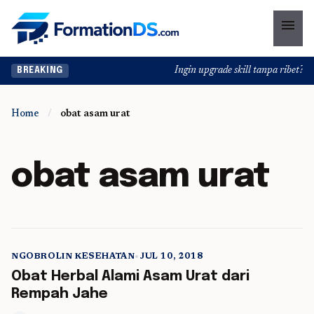
menu
Ingin upgrade skill tanpa ribet? Te
BREAKING
Home
/
obat asam urat
obat asam urat
NGOBROLIN KESEHATAN
•
JUL 10, 2018
5 min read
Obat Herbal Alami Asam Urat dari
Rempah Jahe