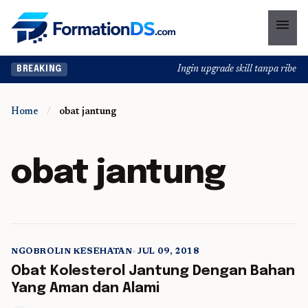
menu
Ingin upgrade skill tanpa ribet? 
BREAKING
Home
/
obat jantung
obat jantung
NGOBROLIN KESEHATAN
•
JUL 09, 2018
5 min read
Obat Kolesterol Jantung Dengan Bahan
Yang Aman dan Alami