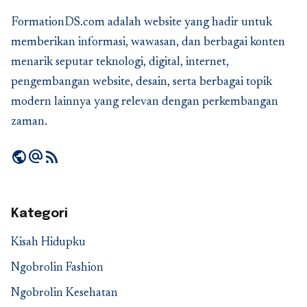
FormationDS.com adalah website yang hadir untuk
memberikan informasi, wawasan, dan berbagai konten
menarik seputar teknologi, digital, internet,
pengembangan website, desain, serta berbagai topik
modern lainnya yang relevan dengan perkembangan
zaman.
public
alternate_email
rss_feed
Kategori
Kisah Hidupku
Ngobrolin Fashion
Ngobrolin Kesehatan