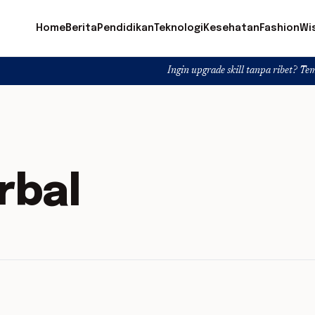
Home
Berita
Pendidikan
Teknologi
Kesehatan
Fashion
Wi
Ingin upgrade skill tanpa ribet? Temukan kelas 
rbal