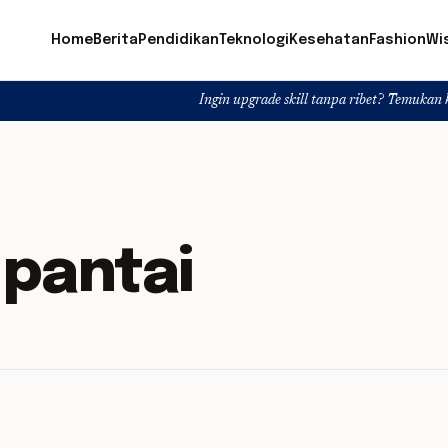
Home
Berita
Pendidikan
Teknologi
Kesehatan
Fashion
Wi
Ingin upgrade skill tanpa ribet? Temukan kelas seru d
 pantai