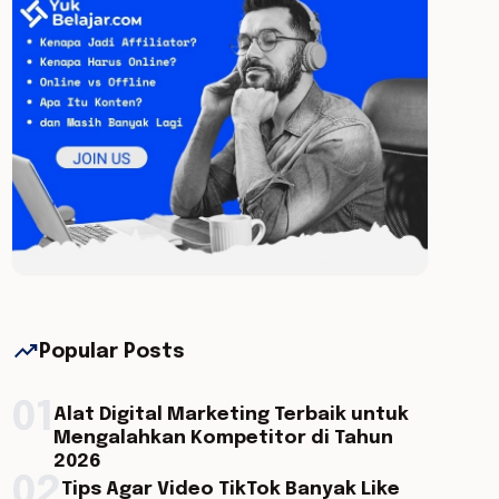
trending_up
Popular Posts
01
Alat Digital Marketing Terbaik untuk
Mengalahkan Kompetitor di Tahun
2026
02
Tips Agar Video TikTok Banyak Like