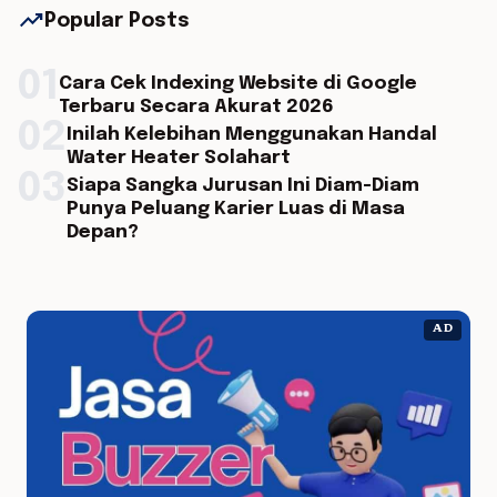
trending_up
Popular Posts
01
Cara Cek Indexing Website di Google
Terbaru Secara Akurat 2026
02
Inilah Kelebihan Menggunakan Handal
Water Heater Solahart
03
Siapa Sangka Jurusan Ini Diam-Diam
Punya Peluang Karier Luas di Masa
Depan?
AD