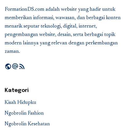
FormationDS.com adalah website yang hadir untuk
memberikan informasi, wawasan, dan berbagai konten
menarik seputar teknologi, digital, internet,
pengembangan website, desain, serta berbagai topik
modern lainnya yang relevan dengan perkembangan
zaman.
public
alternate_email
rss_feed
Kategori
Kisah Hidupku
Ngobrolin Fashion
Ngobrolin Kesehatan