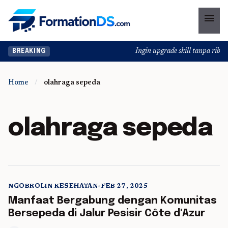
menu
Ingin upgrade skill tanpa ribet?
BREAKING
Home
/
olahraga sepeda
olahraga sepeda
NGOBROLIN KESEHATAN
•
FEB 27, 2025
5 min read
Manfaat Bergabung dengan Komunitas
Bersepeda di Jalur Pesisir Côte d'Azur