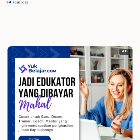
admrozi
ad
AD