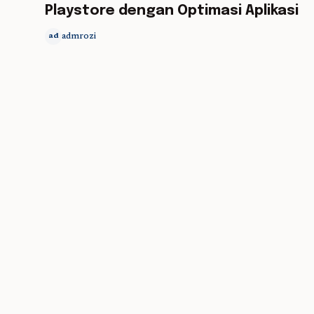
Playstore dengan Optimasi Aplikasi
admrozi
ad