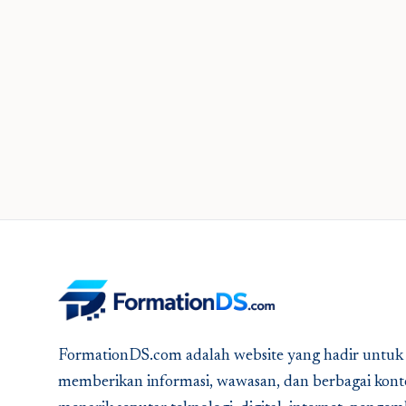
FormationDS.com adalah website yang hadir untuk
memberikan informasi, wawasan, dan berbagai kont