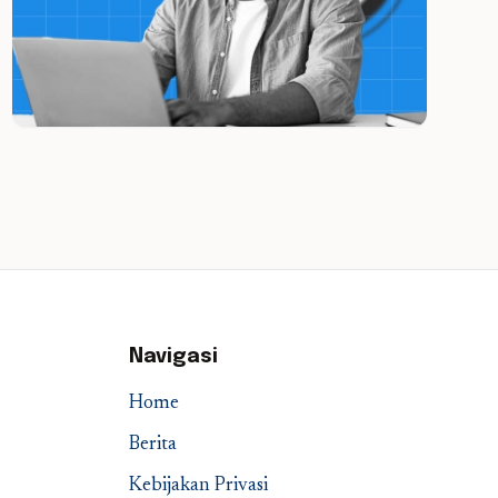
Navigasi
Home
Berita
Kebijakan Privasi