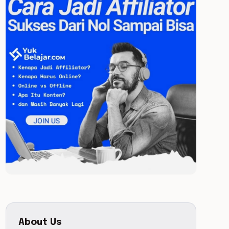
About Us