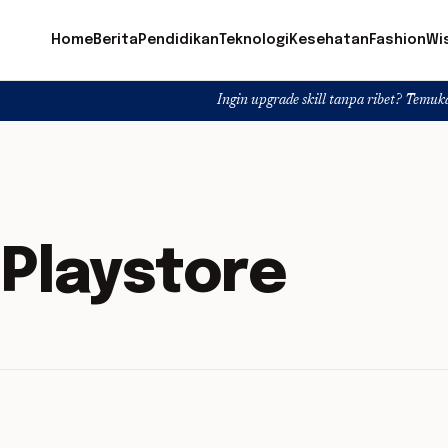
Home
Berita
Pendidikan
Teknologi
Kesehatan
Fashion
Wi
Ingin upgrade skill tanpa ribet? Temukan kelas seru
Playstore