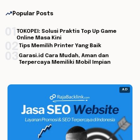
trending_up
Popular Posts
01
TOKOPEI: Solusi Praktis Top Up Game
Online Masa Kini
02
Tips Memilih Printer Yang Baik
03
Garasi.id Cara Mudah, Aman dan
Terpercaya Memiliki Mobil Impian
AD