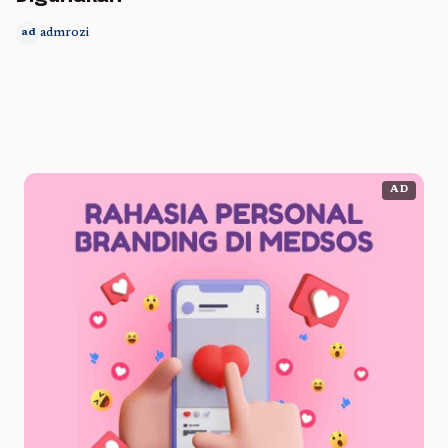
admrozi
ad
AD