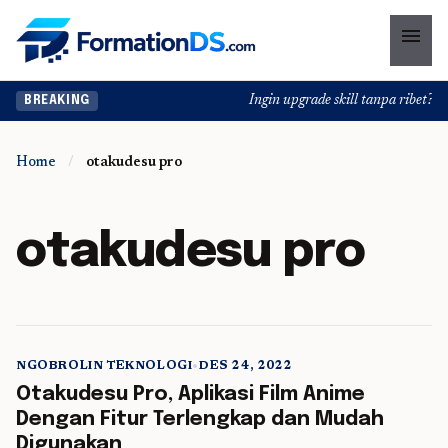
menu
Ingin upgrade skill tanpa ribet? Te
BREAKING
Home
/
otakudesu pro
otakudesu pro
NGOBROLIN TEKNOLOGI
•
DES 24, 2022
5 min read
Otakudesu Pro, Aplikasi Film Anime
Dengan Fitur Terlengkap dan Mudah
Digunakan