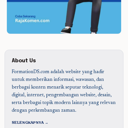
About Us
FormationDS.com adalah website yang hadir
untuk memberikan informasi, wawasan, dan
berbagai konten menarik seputar teknologi,
digital, internet, pengembangan website, desain,
serta berbagai topik modern lainnya yang relevan
dengan perkembangan zaman.
SELENGKAPNYA →