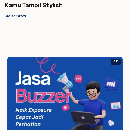
Kamu Tampil Stylish
admrozi
ad
AD