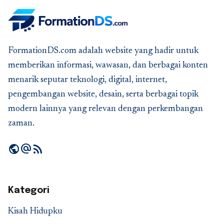
FormationDS.com adalah website yang hadir untuk
memberikan informasi, wawasan, dan berbagai konten
menarik seputar teknologi, digital, internet,
pengembangan website, desain, serta berbagai topik
modern lainnya yang relevan dengan perkembangan
zaman.
public
alternate_email
rss_feed
Kategori
Kisah Hidupku