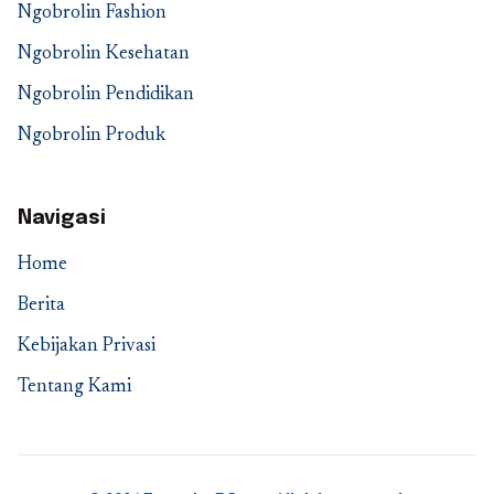
Ngobrolin Fashion
Ngobrolin Kesehatan
Ngobrolin Pendidikan
Ngobrolin Produk
Navigasi
Home
Berita
Kebijakan Privasi
Tentang Kami