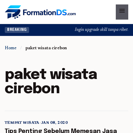
menu
Ingin upgrade skill tanpa ribet? Te
BREAKING
Home
/
paket wisata cirebon
paket wisata
cirebon
TEMPAT WISATA
•
JAN 08, 2020
5 min read
Tips Penting Sebelum Memesan Jasa