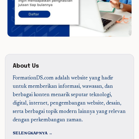
About Us
FormationDS.com adalah website yang hadir
untuk memberikan informasi, wawasan, dan
berbagai konten menarik seputar teknologi,
digital, internet, pengembangan website, desain,
serta berbagai topik modern lainnya yang relevan
dengan perkembangan zaman.
SELENGKAPNYA →