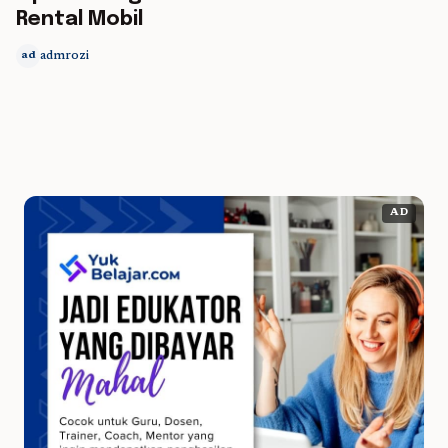
Rental Mobil
admrozi
ad
AD