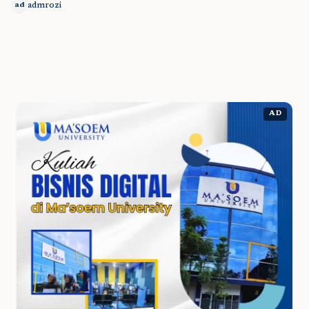
admrozi
ad
AD