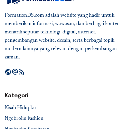
FormationDS.com adalah website yang hadir untuk
memberikan informasi, wawasan, dan berbagai konten
menarik seputar teknologi, digital, internet,
pengembangan website, desain, serta berbagai topik
modern lainnya yang relevan dengan perkembangan
zaman.
public
alternate_email
rss_feed
Kategori
Kisah Hidupku
Ngobrolin Fashion