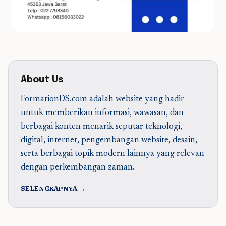
About Us
FormationDS.com adalah website yang hadir
untuk memberikan informasi, wawasan, dan
berbagai konten menarik seputar teknologi,
digital, internet, pengembangan website, desain,
serta berbagai topik modern lainnya yang relevan
dengan perkembangan zaman.
SELENGKAPNYA →