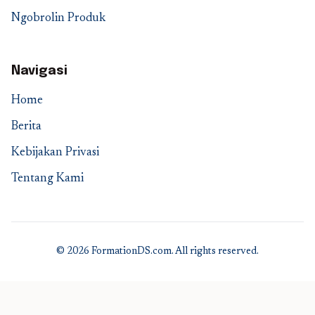
Ngobrolin Produk
Navigasi
Home
Berita
Kebijakan Privasi
Tentang Kami
© 2026 FormationDS.com. All rights reserved.