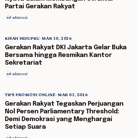
Partai Gerakan Rakyat
admrozi
ad
KISAH HIDUPKU
•
MAR 10, 2026
5 min read
Gerakan Rakyat DKI Jakarta Gelar Buka
Bersama hingga Resmikan Kantor
Sekretariat
admrozi
ad
TIPS PROMOSI ONLINE
•
MAR 03, 2026
5 min read
Gerakan Rakyat Tegaskan Perjuangan
Nol Persen Parliamentary Threshold:
Demi Demokrasi yang Menghargai
Setiap Suara