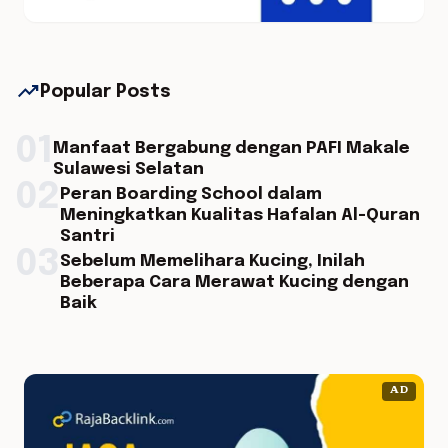
trending_up
Popular Posts
01
Manfaat Bergabung dengan PAFI Makale
Sulawesi Selatan
02
Peran Boarding School dalam
Meningkatkan Kualitas Hafalan Al-Quran
Santri
03
Sebelum Memelihara Kucing, Inilah
Beberapa Cara Merawat Kucing dengan
Baik
AD