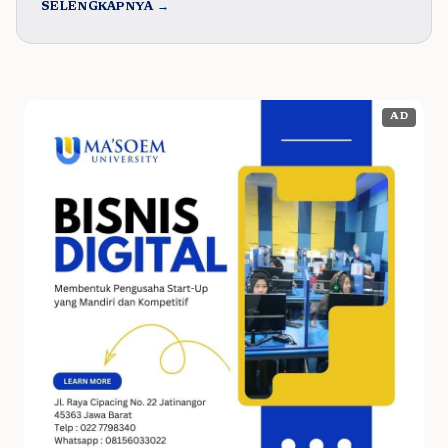
SELENGKAPNYA →
AD