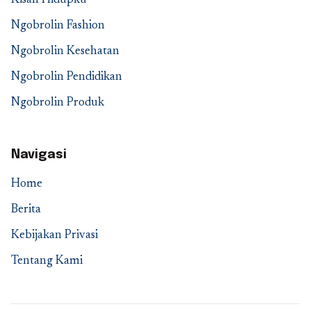
Kisah Hidupku
Ngobrolin Fashion
Ngobrolin Kesehatan
Ngobrolin Pendidikan
Ngobrolin Produk
Navigasi
Home
Berita
Kebijakan Privasi
Tentang Kami