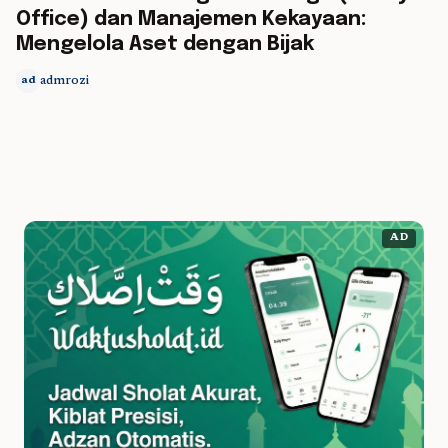
Office) dan Manajemen Kekayaan:
Mengelola Aset dengan Bijak
admrozi
ad
AD