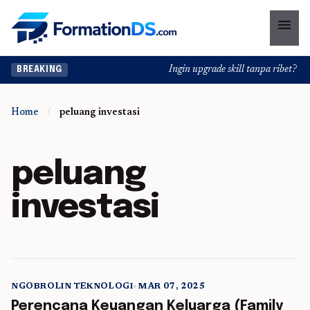
menu
Ingin upgrade skill tanpa ribet? Tem
BREAKING
Home
/
peluang investasi
peluang
investasi
NGOBROLIN TEKNOLOGI
•
MAR 07, 2025
5 min read
Perencana Keuangan Keluarga (Family