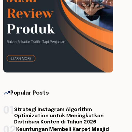
trending_up
Popular Posts
01
Strategi Instagram Algorithm
Optimization untuk Meningkatkan
Distribusi Konten di Tahun 2026
02
Keuntungan Membeli Karpet Masjid