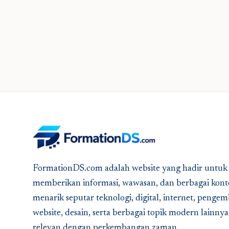
FormationDS.com adalah website yang hadir untuk
memberikan informasi, wawasan, dan berbagai kont
menarik seputar teknologi, digital, internet, peng
website, desain, serta berbagai topik modern lainny
relevan dengan perkembangan zaman.