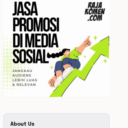
About Us