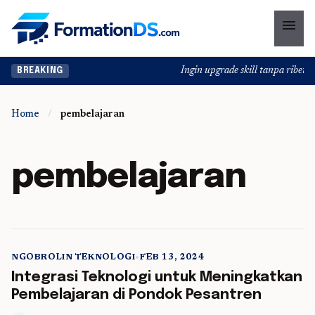
menu
Ingin upgrade skill tanpa ribet? 
BREAKING
Home
/
pembelajaran
pembelajaran
NGOBROLIN TEKNOLOGI
•
FEB 13, 2024
5 min read
Integrasi Teknologi untuk Meningkatkan
Pembelajaran di Pondok Pesantren