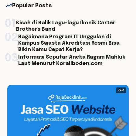
trending_up
Popular Posts
01
Kisah di Balik Lagu-lagu Ikonik Carter
Brothers Band
02
Bagaimana Program IT Unggulan di
Kampus Swasta Akreditasi Resmi Bisa
Bikin Kamu Cepat Kerja?
03
Informasi Seputar Aneka Ragam Mahluk
Laut Menurut Korallboden.com
AD