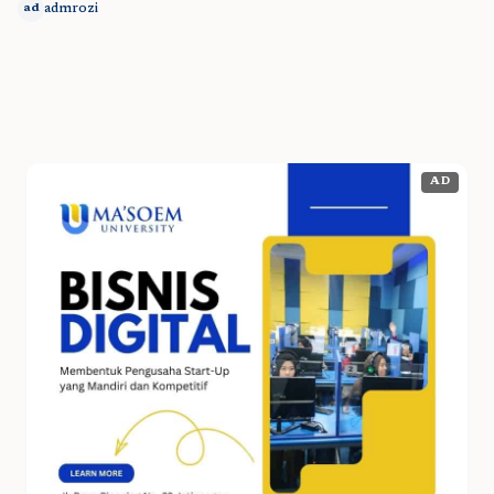
admrozi
ad
AD