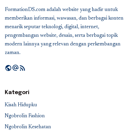
FormationDS.com adalah website yang hadir untuk
memberikan informasi, wawasan, dan berbagai konten
menarik seputar teknologi, digital, internet,
pengembangan website, desain, serta berbagai topik
modern lainnya yang relevan dengan perkembangan
zaman.
public
alternate_email
rss_feed
Kategori
Kisah Hidupku
Ngobrolin Fashion
Ngobrolin Kesehatan