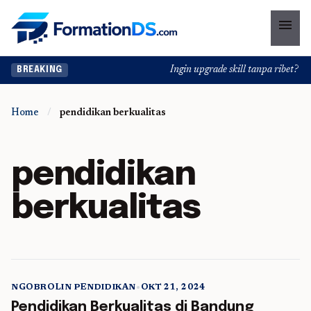
menu
Ingin upgrade skill tanpa ribet? Tem
BREAKING
Home
/
pendidikan berkualitas
pendidikan
berkualitas
NGOBROLIN PENDIDIKAN
•
OKT 21, 2024
5 min read
Pendidikan Berkualitas di Bandung