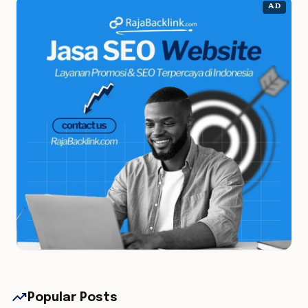
AD
trending_up
Popular Posts