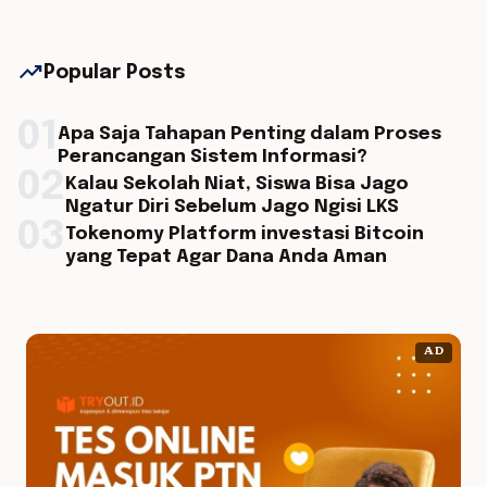
trending_up
Popular Posts
01
Apa Saja Tahapan Penting dalam Proses
Perancangan Sistem Informasi?
02
Kalau Sekolah Niat, Siswa Bisa Jago
Ngatur Diri Sebelum Jago Ngisi LKS
03
Tokenomy Platform investasi Bitcoin
yang Tepat Agar Dana Anda Aman
AD