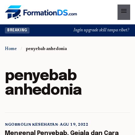
menu
Ingin upgrade skill tanpa ribet? Tem
BREAKING
Home
/
penyebab anhedonia
penyebab
anhedonia
NGOBROLIN KESEHATAN
•
AGU 19, 2022
5 min read
Mengenal Penyebab, Gejala dan Cara