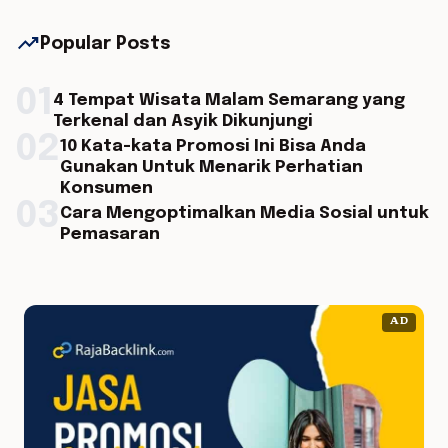
trending_up
Popular Posts
01
4 Tempat Wisata Malam Semarang yang
Terkenal dan Asyik Dikunjungi
02
10 Kata-kata Promosi Ini Bisa Anda
Gunakan Untuk Menarik Perhatian
Konsumen
03
Cara Mengoptimalkan Media Sosial untuk
Pemasaran
AD