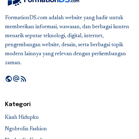
FormationDS.com adalah website yang hadir untuk
memberikan informasi, wawasan, dan berbagai konten
menarik seputar teknologi, digital, internet,
pengembangan website, desain, serta berbagai topik
modern lainnya yang relevan dengan perkembangan
zaman.
public
alternate_email
rss_feed
Kategori
Kisah Hidupku
Ngobrolin Fashion