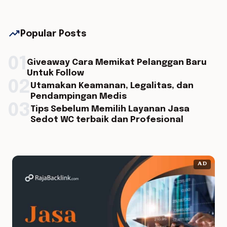
trending_up
Popular Posts
01
Giveaway Cara Memikat Pelanggan Baru
Untuk Follow
02
Utamakan Keamanan, Legalitas, dan
Pendampingan Medis
03
Tips Sebelum Memilih Layanan Jasa
Sedot WC terbaik dan Profesional
AD