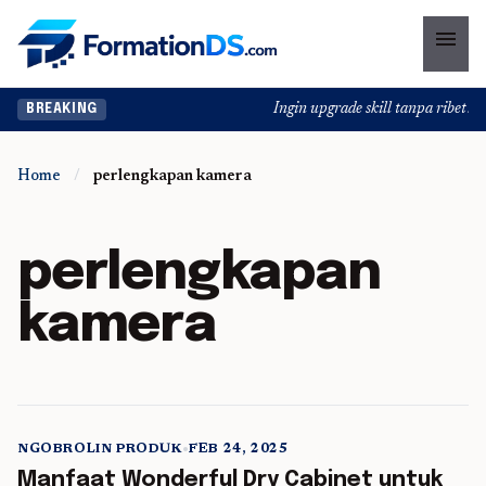
menu
Ingin upgrade skill tanpa ribet? T
BREAKING
Home
/
perlengkapan kamera
perlengkapan
kamera
NGOBROLIN PRODUK
•
FEB 24, 2025
5 min read
Manfaat Wonderful Dry Cabinet untuk