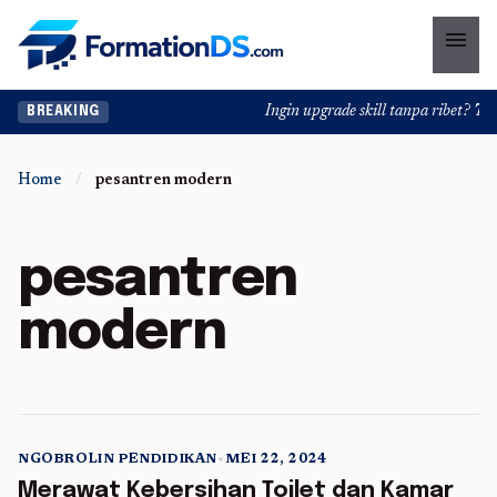
menu
Ingin upgrade skill tanpa ribet? Temu
BREAKING
Home
/
pesantren modern
pesantren
modern
NGOBROLIN PENDIDIKAN
•
MEI 22, 2024
5 min read
Merawat Kebersihan Toilet dan Kamar