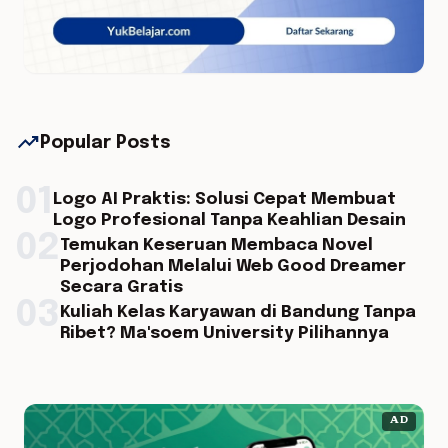
trending_up
Popular Posts
01
Logo AI Praktis: Solusi Cepat Membuat
Logo Profesional Tanpa Keahlian Desain
02
Temukan Keseruan Membaca Novel
Perjodohan Melalui Web Good Dreamer
Secara Gratis
03
Kuliah Kelas Karyawan di Bandung Tanpa
Ribet? Ma'soem University Pilihannya
AD