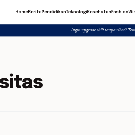
Home
Berita
Pendidikan
Teknologi
Kesehatan
Fashion
Wi
Ingin upgrade skill tanpa ribet? Temukan kelas 
sitas