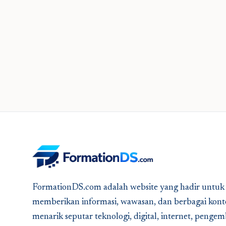
FormationDS.com adalah website yang hadir untuk
memberikan informasi, wawasan, dan berbagai kont
menarik seputar teknologi, digital, internet, peng