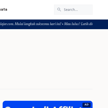
search
sata
lai langkah suksesmu hari ini! • Mau lulus? Latih dirimu dengan ribuan soal 
AD