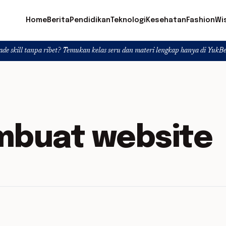
Home
Berita
Pendidikan
Teknologi
Kesehatan
Fashion
Wi
pa ribet? Temukan kelas seru dan materi lengkap hanya di YukBelajar.com. Mu
mbuat website