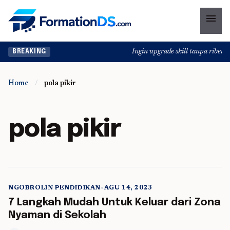
menu
Ingin upgrade skill tanpa ribet? T
BREAKING
Home
/
pola pikir
pola pikir
NGOBROLIN PENDIDIKAN
•
AGU 14, 2023
5 min read
7 Langkah Mudah Untuk Keluar dari Zona
Nyaman di Sekolah