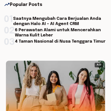
trending_up
Popular Posts
01
Saatnya Mengubah Cara Berjualan Anda
dengan Halo AI – AI Agent CRM
02
6 Perawatan Alami untuk Mencerahkan
Warna Kulit Leher
03
4 Taman Nasional di Nusa Tenggara Timur
AD