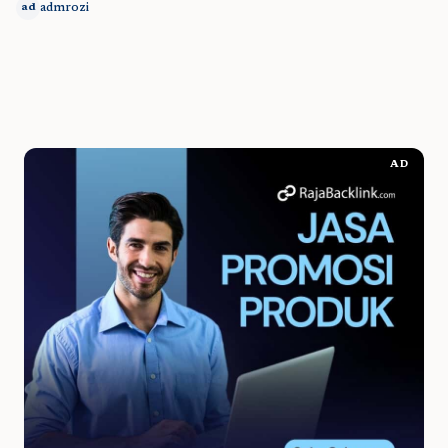
admrozi
ad
AD