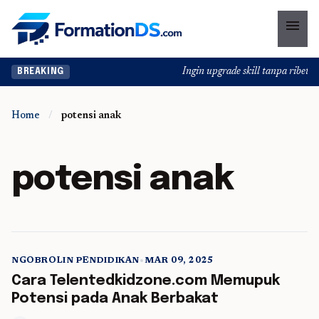
menu
Ingin upgrade skill tanpa ribet? T
BREAKING
Home
/
potensi anak
potensi anak
NGOBROLIN PENDIDIKAN
•
MAR 09, 2025
5 min read
Cara Telentedkidzone.com Memupuk
Potensi pada Anak Berbakat