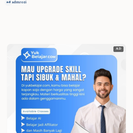
admrozi
ad
AD