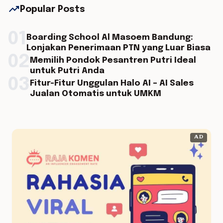
trending_up
Popular Posts
01
Boarding School Al Masoem Bandung:
Lonjakan Penerimaan PTN yang Luar Biasa
02
Memilih Pondok Pesantren Putri Ideal
untuk Putri Anda
03
Fitur-Fitur Unggulan Halo AI – AI Sales
Jualan Otomatis untuk UMKM
AD