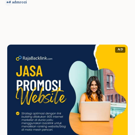
admrozi
ad
AD