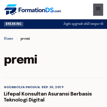
menu
Ingin upgrade skill tanpa ribet?
BREAKING
Home
/
premi
premi
NGOBROLIN PRODUK
•
SEP 30, 2019
5 min read
Lifepal Konsultan Asuransi Berbasis
Teknologi Digital