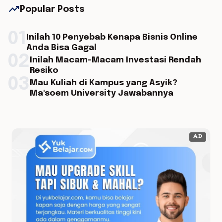
trending_up
Popular Posts
01
Inilah 10 Penyebab Kenapa Bisnis Online
Anda Bisa Gagal
02
Inilah Macam-Macam Investasi Rendah
Resiko
03
Mau Kuliah di Kampus yang Asyik?
Ma'soem University Jawabannya
AD