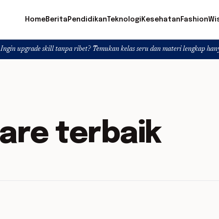
Home
Berita
Pendidikan
Teknologi
Kesehatan
Fashion
Wi
de skill tanpa ribet? Temukan kelas seru dan materi lengkap hanya di YukBela
are terbaik