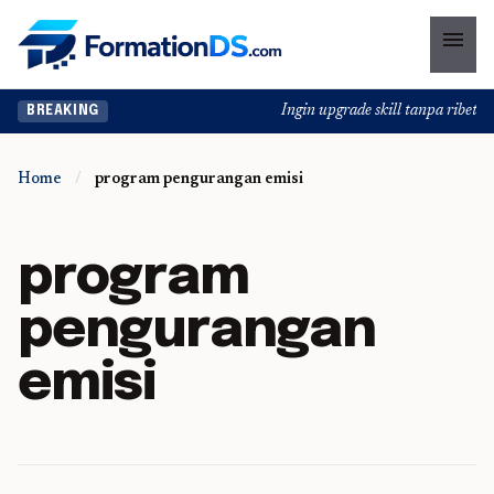
menu
Ingin upgrade skill tanpa ribet? T
BREAKING
Home
/
program pengurangan emisi
program
pengurangan
emisi