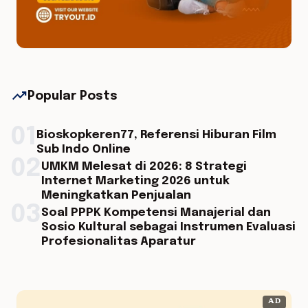
trending_up
Popular Posts
01
Bioskopkeren77, Referensi Hiburan Film
Sub Indo Online
02
UMKM Melesat di 2026: 8 Strategi
Internet Marketing 2026 untuk
Meningkatkan Penjualan
03
Soal PPPK Kompetensi Manajerial dan
Sosio Kultural sebagai Instrumen Evaluasi
Profesionalitas Aparatur
AD