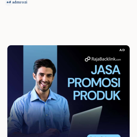
admrozi
ad
AD