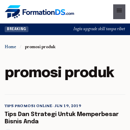
menu
Ingin upgrade skill tanpa ribet? T
BREAKING
Home
/
promosi produk
promosi produk
TIPS PROMOSI ONLINE
•
JUN 19, 2019
5 min read
Tips Dan Strategi Untuk Memperbesar
Bisnis Anda