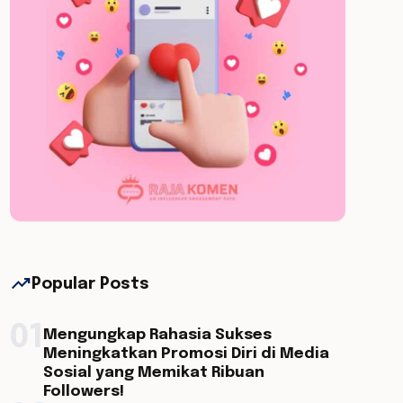
trending_up
Popular Posts
01
Mengungkap Rahasia Sukses
Meningkatkan Promosi Diri di Media
Sosial yang Memikat Ribuan
Followers!