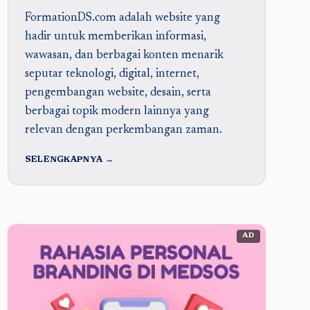
FormationDS.com adalah website yang
hadir untuk memberikan informasi,
wawasan, dan berbagai konten menarik
seputar teknologi, digital, internet,
pengembangan website, desain, serta
berbagai topik modern lainnya yang
relevan dengan perkembangan zaman.
SELENGKAPNYA →
AD