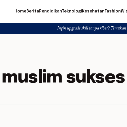
Home
Berita
Pendidikan
Teknologi
Kesehatan
Fashion
Wi
Ingin upgrade skill tanpa ribet? Temukan kelas seru da
u muslim sukses