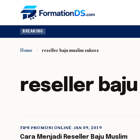
BREAKING
Home
/
reseller baju muslim sukses
reseller baj
TIPS PROMOSI ONLINE
•
JAN 09, 2019
5 min read
Cara Menjadi Reseller Baju Muslim