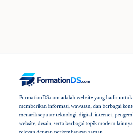
FormationDS.com adalah website yang hadir untuk
memberikan informasi, wawasan, dan berbagai kont
menarik seputar teknologi, digital, internet, peng
website, desain, serta berbagai topik modern lainny
relevan dengan perkembangan zaman.