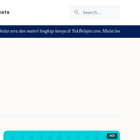
search
sata
n materi lengkap hanya di YukBelajar.com. Mulai langkah suksesmu hari ini! •
AD