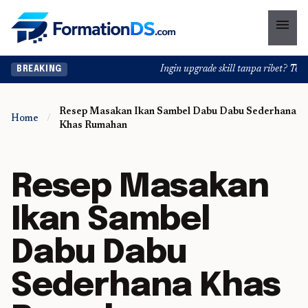
menu
Ingin upgrade skill tanpa ribet? Temu
BREAKING
Resep Masakan Ikan Sambel Dabu Dabu Sederhana
Home
/
Khas Rumahan
Resep Masakan
Ikan Sambel
Dabu Dabu
Sederhana Khas