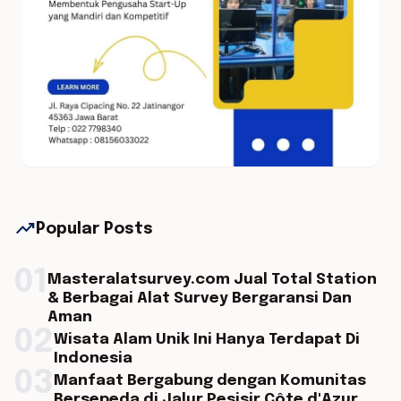
trending_up
Popular Posts
01
Masteralatsurvey.com Jual Total Station
& Berbagai Alat Survey Bergaransi Dan
Aman
02
Wisata Alam Unik Ini Hanya Terdapat Di
Indonesia
03
Manfaat Bergabung dengan Komunitas
Bersepeda di Jalur Pesisir Côte d'Azur