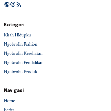
public
alternate_email
rss_feed
Kategori
Kisah Hidupku
Ngobrolin Fashion
Ngobrolin Kesehatan
Ngobrolin Pendidikan
Ngobrolin Produk
Navigasi
Home
Berita