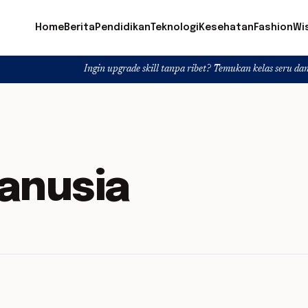
Home
Berita
Pendidikan
Teknologi
Kesehatan
Fashion
Wi
Ingin upgrade skill tanpa ribet? Temukan kelas seru dan materi lengk
anusia