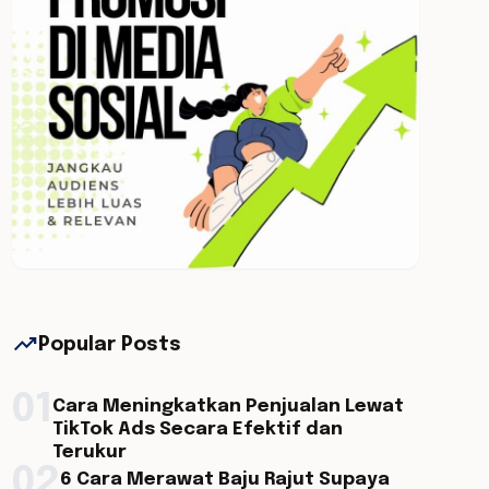
trending_up
Popular Posts
01
Cara Meningkatkan Penjualan Lewat
TikTok Ads Secara Efektif dan
Terukur
02
6 Cara Merawat Baju Rajut Supaya