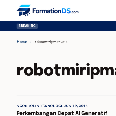
BREAKING
Home
/
robotmiripmanusia
robotmiripm
NGOBROLIN TEKNOLOGI
•
JUN 19, 2024
5 min read
Perkembangan Cepat AI Generatif